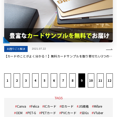
お困りごと解決
2021.07.22
【カードのことがよく分かる！】無料カードサンプルを取り寄せたい3つの理由
1
2
3
4
5
6
7
8
9
10
11
12
TAGS
Canva
Felica
ICカード
IDカード
JIS規格
Mifare
OEM
PET-G
PETカード
PVCカード
SDGs
VTuber