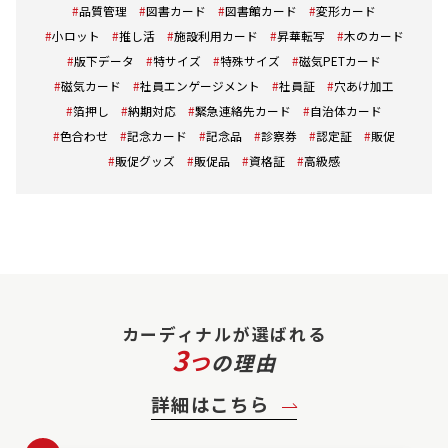
品質管理
図書カード
図書館カード
変形カード
小ロット
推し活
施設利用カード
昇華転写
木のカード
版下データ
特サイズ
特殊サイズ
磁気PETカード
磁気カード
社員エンゲージメント
社員証
穴あけ加工
箔押し
納期対応
緊急連絡先カード
自治体カード
色合わせ
記念カード
記念品
診察券
認定証
販促
販促グッズ
販促品
資格証
高級感
カーディナルが選ばれる
3
つ
の理由
詳細はこちら