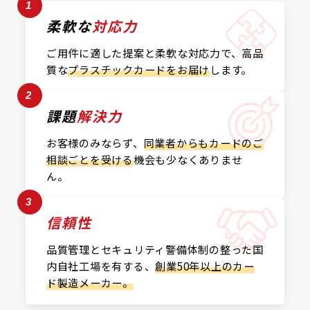
1
柔軟な
対応力
ご用件に適した提案と
柔軟な対応力で、
高品
質な
プラスチックカード
をお届け
します。
2
課題
解決力
お客様のみならず、
同業者からもカードの
ご
相談ごとを受ける
機会も
少なくありませ
ん。
3
信頼性
品質管理とセキュリティ警備
体制の整った国
内自社工場を
有する、
創業50年以上の
カー
ド製造メーカー。