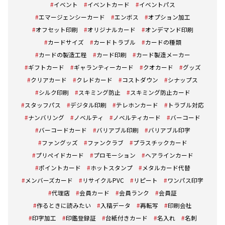
イベント
イベントカード
イベントパス
エマージェンシーカード
エンボス
オプション加工
オフセット印刷
オリジナルカード
オンデマンド印刷
カードサイズ
カードトラブル
カードの種類
カードの製造工程
カード印刷
カード製造メーカー
ギフトカード
ギャランティーカード
クオカード
グッズ
クリアカード
クレドカード
コストダウン
シナップス
シルク印刷
スキミング防止
スキミング防止カード
スタッフパス
デジタル印刷
テレホンカード
トラブル対応
ナンバリング
ノベルティ
ノベルティカード
バーコード
バーコードカード
バリアブル印刷
バリアブル印字
ファングッズ
ファンクラブ
プラスチックカード
プリペイドカード
プロモーション
ヘアラインカード
ポイントカード
ホットスタンプ
メタルカード代替
メンバーズカード
リサイクルPVC
リピート
ワンパス印字
代理店
会員カード
会員ランク
会員証
作るときに読みたい
入稿データ
再転写
印刷会社
印字加工
印鑑登録証
台紙付きカード
名入れ
名刺