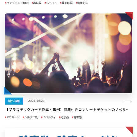
オンデマンド印刷
再転写
小ロット
昇華転写
納期対応
製作事例
2021.10.20
【プラスチックカード作成・事例】特典付きコンサートチケットのノベルティとしてのプラスチックカード
PVCカード
シルク印刷
ノベルティ
記念品
高級感