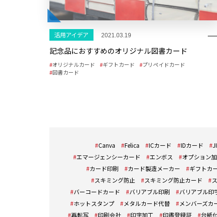
活用アイデア
2021.03.19
記念品におすすめのオリジナル図書カード
オリジナルカード
ギフトカード
プリペイドカード
図書カード
Canva
Felica
ICカード
IDカード
J
エマージェンシーカード
エンボス
オプション加
カード印刷
カード製造メーカー
ギフトカ
スキミング防止
スキミング防止カード
バーコードカード
バリアブル印刷
バリアブル印
ホットスタンプ
メタルカード代替
メンバーズカ
再転写
印刷会社
印字加工
印鑑登録証
台紙