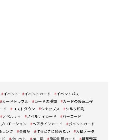
イベント
イベントカード
イベントパス
カードトラブル
カードの種類
カードの製造工程
ード
コストダウン
シナップス
シルク印刷
ノベルティ
ノベルティカード
バーコード
プロモーション
ヘアラインカード
ポイントカード
員ランク
会員証
作るときに読みたい
入稿データ
ード
小ロット
推し活
施設利用カード
昇華転写