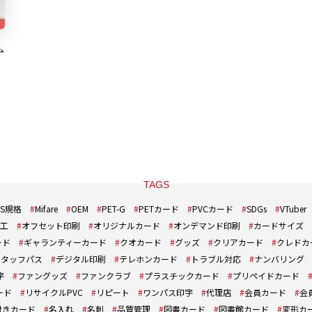
TAGS
IS規格
Mifare
OEM
PET-G
PETカード
PVCカード
SDGs
VTuber
工
オフセット印刷
オリジナルカード
オンデマンド印刷
カードサイズ
ード
ギャランティーカード
クオカード
グッズ
クリアカード
クレドカ
スタッフパス
デジタル印刷
テレホンカード
トラブル対応
ナンバリング
字
ファングッズ
ファンクラブ
プラスチックカード
プリペイドカード
ード
リサイクルPVC
リピート
ワンパス印字
代理店
会員カード
会
付きカード
名入れ
名刺
品質管理
図書カード
図書館カード
変形カ