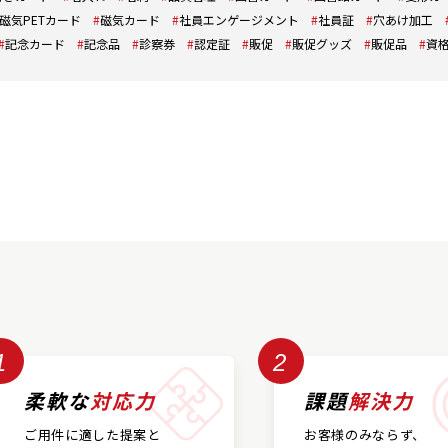
磁気PETカード
磁気カード
社員エンゲージメント
社員証
穴あけ加工
記念カード
記念品
診察券
認定証
販促
販促グッズ
販促品
資
1
2
柔軟な
対応力
課題
解決力
ご用件に適した提案と
お客様のみならず、