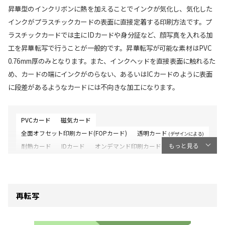
昇華型のインクリボンに熱を加えることでインクが気化し、気化した
インクがプラスチックカードの表面に直接定着する印刷方法です。プ
ラスチックカードでは主にIDカードや身分証など、顔写真を入れる加
工を昇華転写で行うことが一般的です。昇華転写が可能な素材はPVC
0.76mm厚のみとなります。また、インクヘッドを直接表面に触れるた
め、カードの端にインクがのらない、あるいはICカードのように表面
に段差があるようなカードには不向きな加工になります。
PVCカード
磁気カード
全面オフセット印刷カード(FOPカード)
透明カード
(デザインによる)
もっと見る
耐熱カード
IDカード
オンデマンド印刷カード(デジカカード)
リサイクルPVCカード
再転写