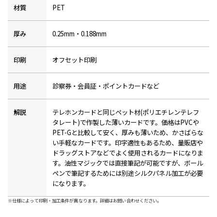
材質
PET
厚み
0.25mm・0.188mm
印刷
オフセット印刷
用途
診察券・会員証・ポイントカードなど
解説
テレホンカードと同じペット材(ポリエチレンテレフ
タレート)で作製した薄いカードです。価格はPVCや
PET-Gと比較して安く、厚みも薄いため、かさばらな
い手軽なカードです。印字適性もあるため、量販店や
ドラッグストアなどでよく使用されるカードになりま
す。油性マジックでは直接筆記が可能ですが、ボール
ペンで筆記するためには別途シルクパネル加工が必要
になります。
※仕様によって印刷・加工条件が異なります。詳細はお問い合わせください。