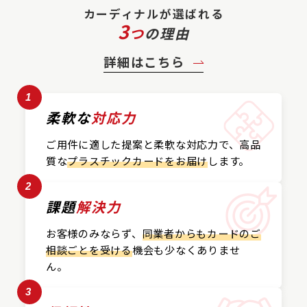
カーディナルが選ばれる
3
つ
の理由
詳細はこちら
1
柔軟な
対応力
ご用件に適した提案と
柔軟な対応力で、
高品
質な
プラスチックカード
をお届け
します。
2
課題
解決力
お客様のみならず、
同業者からもカードの
ご
相談ごとを受ける
機会も
少なくありませ
ん。
3