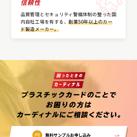
信頼性
品質管理とセキュリティ警備
体制の整った国
内自社工場を
有する、
創業50年以上の
カー
ド製造メーカー。
無料サンプルお申し込み