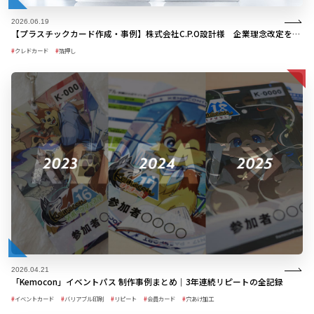
2026.06.19
【プラスチックカード作成・事例】株式会社C.P.O設計様 企業理念改定を機に製作したクレドカード
クレドカード
箔押し
2026.04.21
「Kemocon」イベントパス 制作事例まとめ｜3年連続リピートの全記録
イベントカード
バリアブル印刷
リピート
会員カード
穴あけ加工