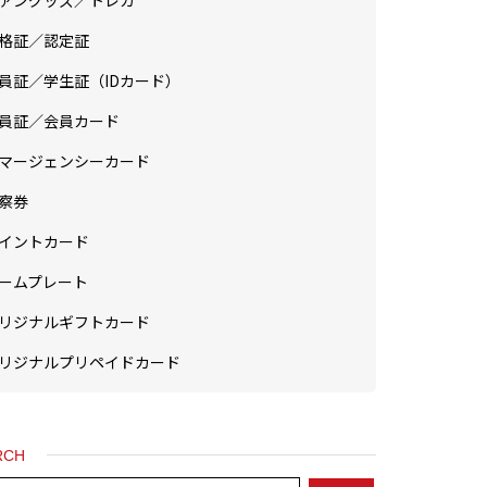
ァングッズ／トレカ
格証／認定証
員証／学生証（IDカード）
員証／会員カード
マージェンシーカード
察券
イントカード
ームプレート
リジナルギフトカード
リジナルプリペイドカード
RCH