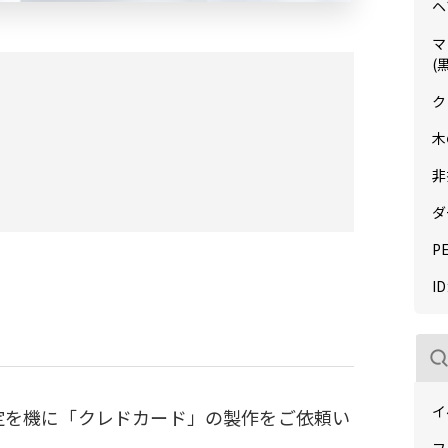
ヘ
マ
(
ク
木
非
ダ
P
I
イ
改定を機に「クレドカード」の製作をご依頼い