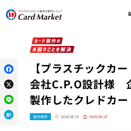
【プラスチックカー
F
会社C.P.O設計様
a
X
製作したクレドカー
c
e
L
b
製作事例
i
2026.06.19
2026.06.19
H
o
n