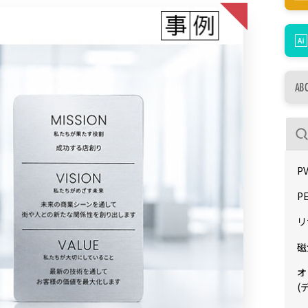
P
P
リ
磁
オ
(