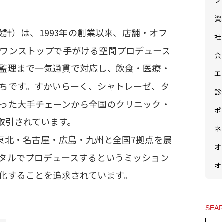
フ
資
設計）は、1993年の創業以来、店舗・オフ
社
ワンストップで手がける空間プロデュース
会
監理まで一気通貫で対応し、飲食・医療・
エ
ちです。すかいらーく、シャトレーゼ、タ
診
った大手チェーンから全国のクリニック・
ポ
取引されています。
ネ
東北・名古屋・広島・九州と全国7拠点を展
オ
タルでプロデュースするというミッション
オ
化することを追求されています。
SEA