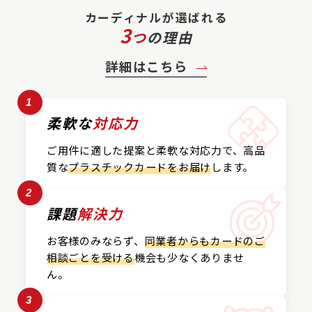
カーディナルが選ばれる
3
つ
の理由
詳細はこちら
1
柔軟な
対応力
ご用件に適した提案と
柔軟な対応力で、
高品
質な
プラスチックカード
をお届け
します。
2
課題
解決力
お客様のみならず、
同業者からもカードの
ご
相談ごとを受ける
機会も
少なくありませ
ん。
3