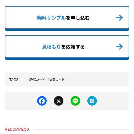
無料サンプル
を申し込む
見積もり
を依頼する
PVCカード
会員カード
TAGS
F
X
Li
H
a
n
at
c
e
e
e
n
RECOMMEND