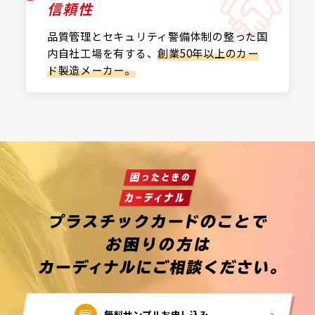
信頼性
品質管理とセキュリティ警備
体制の整った国
内自社工場を
有する、
創業50年以上の
カー
ド製造メーカー。
無料サンプルお申し込み