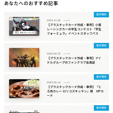
b
a
あなたへのおすすめ記事
o
製作事例
o
2024.11.06
【プラスチックカード作成・事例】小型
k
レーシングカーの学生コンテスト「学生
フォーミュラ」イベントスタッフパス
製作事例
2022.02.15
【プラスチックカード作成・事例】アイ
ドルグループのファンクラブ会員証
製作事例
2024.06.14
【プラスチックカード作成・事例】「と
ろ肉カレー ロリコズキッチン」様 VIPカ
ード
製作事例