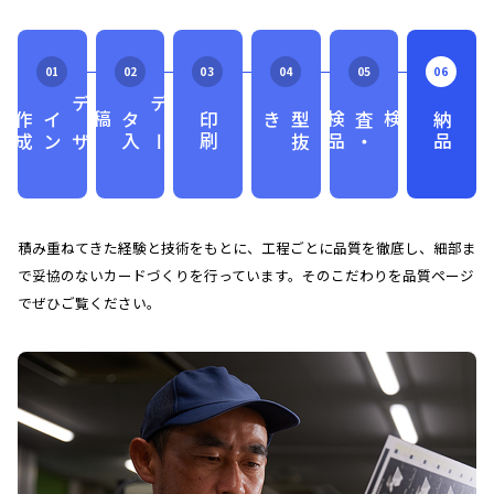
成
デ
ザ
イ
ン
作
稿
デ
ー
タ
入
印刷
き
型
抜
品
検査
・
検
納品
積み重ねてきた経験と技術をもとに、工程ごとに品質を徹底し、細部ま
で妥協のないカードづくりを行っています。そのこだわりを品質ページ
でぜひご覧ください。