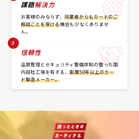
課題
解決力
お客様のみならず、
同業者からもカードの
ご
相談ごとを受ける
機会も
少なくありませ
ん。
3
信頼性
品質管理とセキュリティ警備
体制の整った国
内自社工場を
有する、
創業50年以上の
カー
ド製造メーカー。