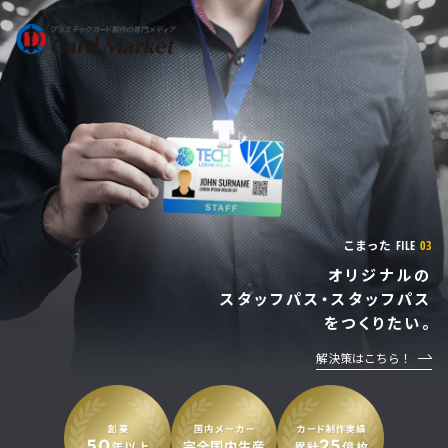
こまった
こまった
こまった
FILE
FILE
FILE
01
02
03
信頼できる制作会社に依頼したい。
会員証をつくりたいけど、
オリジナルの
スタッフパス・スタッフパス
生産体制やカードの品質が
どんな仕様にすればいいか
しっかりしているのか知りたい。
をつくりたい。
分からない。
解決策はこちら！
解決策はこちら！
解決策はこちら！