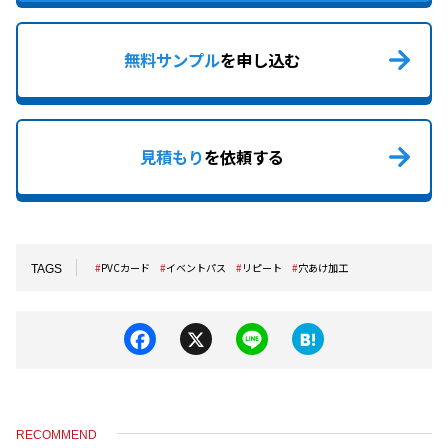
無料サンプル
を申し込む
見積もり
を依頼する
PVCカード
イベントパス
リピート
穴あけ加工
TAGS
F
X
Li
H
a
n
at
c
e
e
e
n
RECOMMEND