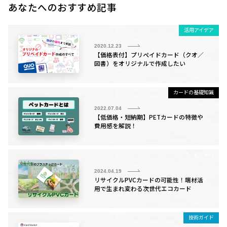
b
a
あなたへのおすすめ記事
o
活用アイデア
o
2020.12.23
k
【価格表付】プリペイドカード（クオ／
図書）をオリジナルで作成したい
カードの基礎知識
2022.07.04
【低価格・短納期】PETカードの特徴や
費用感を解説！
サービス紹介
2024.04.19
リサイクルPVCカードの可能性！端材活
用で生まれ変わる次世代エコカード
技術ガイド