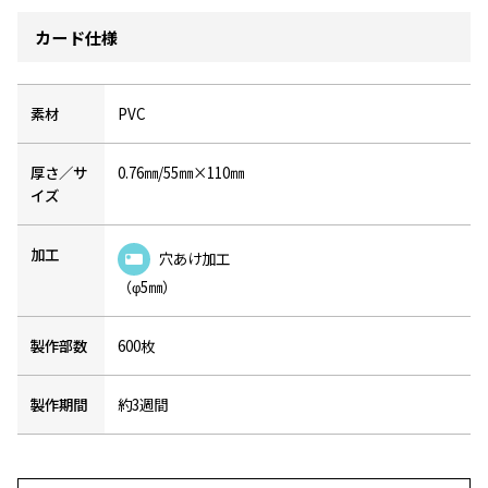
カード仕様
素材
PVC
厚さ／サ
0.76㎜/55㎜×110㎜
イズ
加工
穴あけ加工
（φ5㎜）
製作部数
600枚
製作期間
約3週間