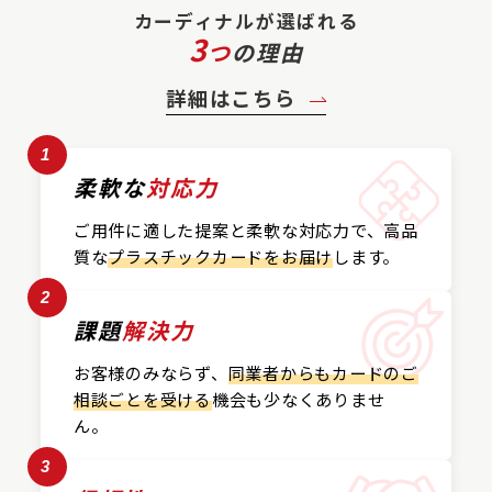
カーディナルが選ばれる
3
つ
の理由
詳細はこちら
1
柔軟な
対応力
ご用件に適した提案と
柔軟な対応力で、
高品
質な
プラスチックカード
をお届け
します。
2
課題
解決力
お客様のみならず、
同業者からもカードの
ご
相談ごとを受ける
機会も
少なくありませ
ん。
3