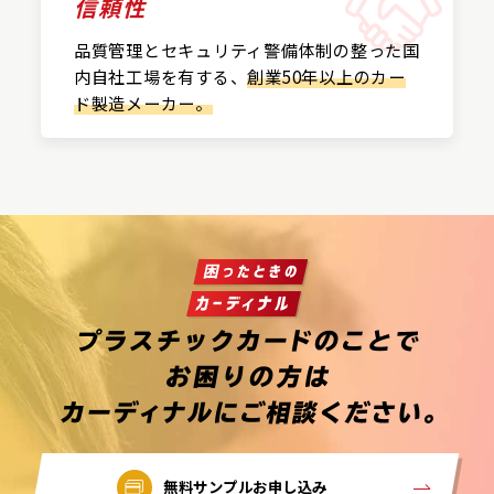
信頼性
品質管理とセキュリティ警備
体制の整った国
内自社工場を
有する、
創業50年以上の
カー
ド製造メーカー。
無料サンプルお申し込み