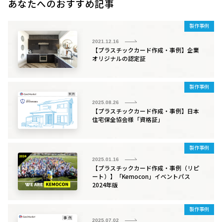
b
a
あなたへのおすすめ記事
o
製作事例
o
2021.12.16
k
【プラスチックカード作成・事例】企業
オリジナルの認定証
製作事例
2025.08.26
【プラスチックカード作成・事例】日本
住宅保全協会様「資格証」
製作事例
2025.01.16
【プラスチックカード作成・事例（リピ
ート）】「Kemocon」イベントパス
2024年版
製作事例
2025.07.02