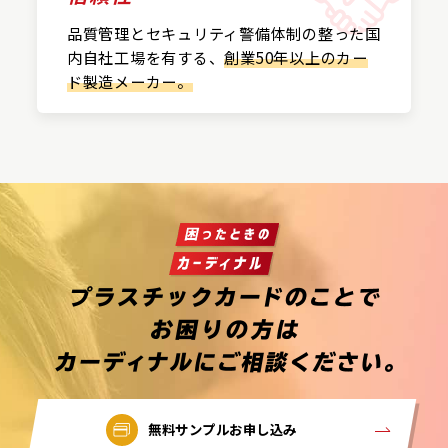
品質管理とセキュリティ警備
体制の整った国
内自社工場を
有する、
創業50年以上の
カー
ド製造メーカー。
無料サンプルお申し込み