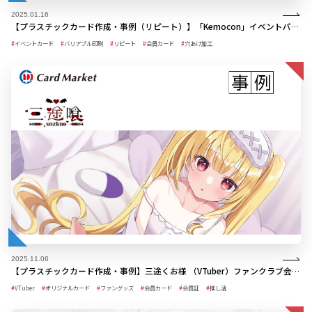
2025.01.16
【プラスチックカード作成・事例（リピート）】「Kemocon」イベントパス 2024年版
イベントカード
バリアブル印刷
リピート
会員カード
穴あけ加工
2025.11.06
【プラスチックカード作成・事例】三途くお様 （VTuber）ファンクラブ会員証カード
VTuber
オリジナルカード
ファングッズ
会員カード
会員証
推し活