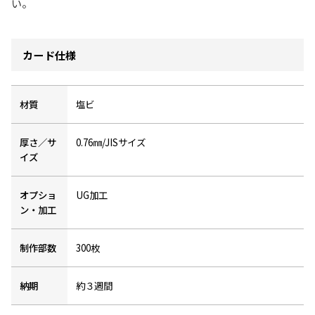
い。
カード仕様
材質
塩ビ
厚さ／サ
0.76㎜/JISサイズ
イズ
オプショ
UG加工
ン・加工
制作部数
300枚
納期
約３週間