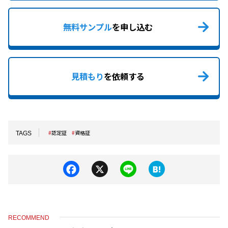
無料サンプル
を申し込む
見積もり
を依頼する
認定証
資格証
TAGS
F
X
Li
H
a
n
at
c
e
e
e
n
RECOMMEND