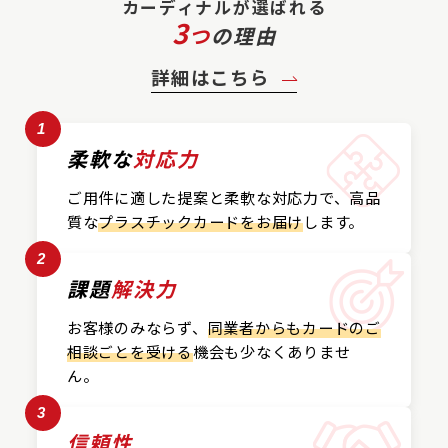
カーディナルが選ばれる
3
つ
の理由
詳細はこちら
1
柔軟な
対応力
ご用件に適した提案と
柔軟な対応力で、
高品
質な
プラスチックカード
をお届け
します。
2
課題
解決力
お客様のみならず、
同業者からもカードの
ご
相談ごとを受ける
機会も
少なくありませ
ん。
3
信頼性