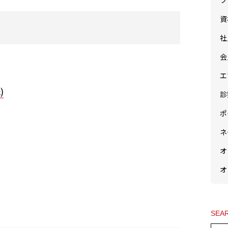
フ
資
社
会
エ
)
診
ポ
ネ
オ
オ
SEA