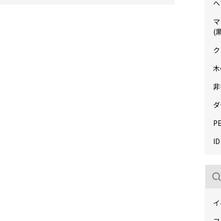
ヘ
マ
(
ク
木
非
ダ
P
I
イ