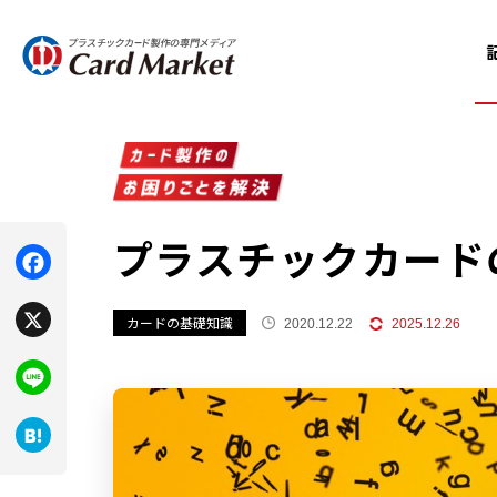
プラスチックカード
F
カードの基礎知識
2020.12.22
2025.12.26
a
X
c
e
L
b
i
H
o
n