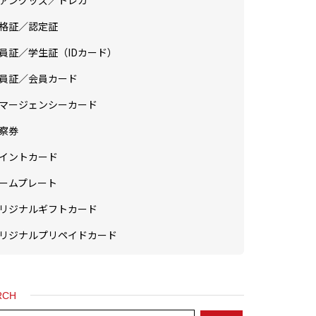
ァングッズ／トレカ
格証／認定証
員証／学生証（IDカード）
員証／会員カード
マージェンシーカード
察券
イントカード
ームプレート
リジナルギフトカード
リジナルプリペイドカード
RCH