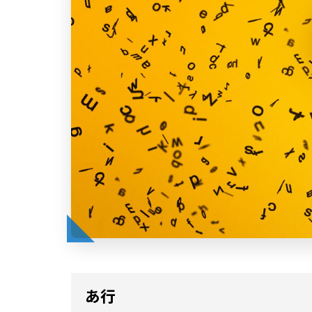
a
o
e
t
k
e
n
a
あ行