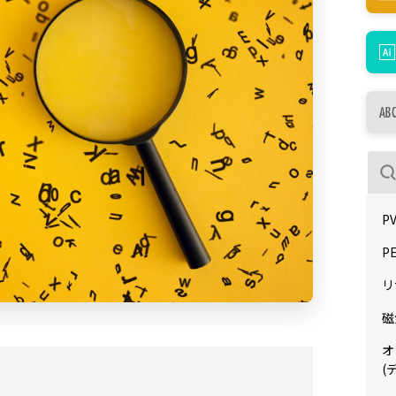
P
P
リ
磁
オ
(