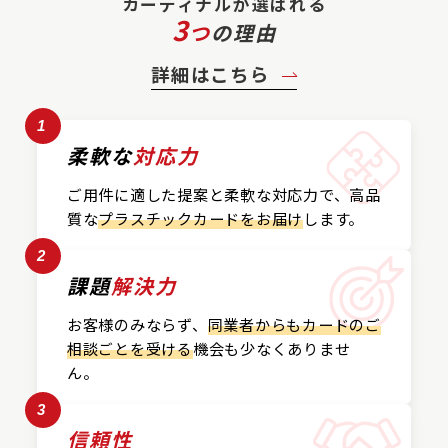
カーディナルが選ばれる
3
つ
の理由
詳細はこちら
1
柔軟な
対応力
ご用件に適した提案と
柔軟な対応力で、
高品
質な
プラスチックカード
をお届け
します。
2
課題
解決力
お客様のみならず、
同業者からもカードの
ご
相談ごとを受ける
機会も
少なくありませ
ん。
3
信頼性