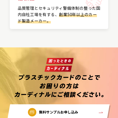
品質管理とセキュリティ警備
体制の整った国
内自社工場を
有する、
創業50年以上の
カー
ド製造メーカー。
無料サンプルお申し込み