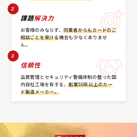
2
課題
解決力
お客様のみならず、
同業者からもカードの
ご
相談ごとを受ける
機会も
少なくありませ
ん。
3
信頼性
品質管理とセキュリティ警備
体制の整った国
内自社工場を
有する、
創業50年以上の
カー
ド製造メーカー。