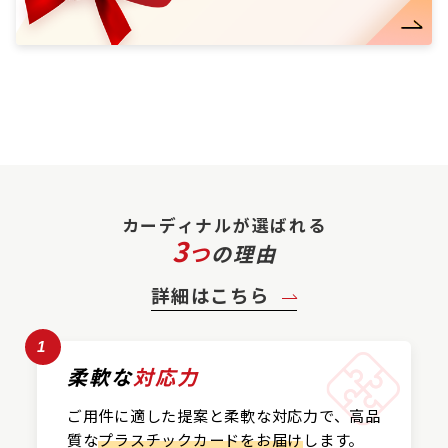
カーディナルが選ばれる
3
つ
の理由
詳細はこちら
1
柔軟な
対応力
ご用件に適した提案と
柔軟な対応力で、
高品
質な
プラスチックカード
をお届け
します。