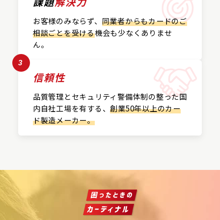
課題
解決力
お客様のみならず、
同業者からもカードの
ご
相談ごとを受ける
機会も
少なくありませ
ん。
3
信頼性
品質管理とセキュリティ警備
体制の整った国
内自社工場を
有する、
創業50年以上の
カー
ド製造メーカー。