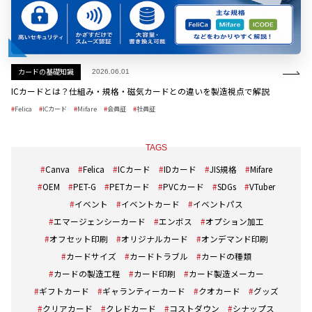
カードの基礎知識
2026.06.01
ICカードとは？仕組み・規格・磁気カードとの違いを製造視点で解説
Felica
ICカード
Mifare
会員証
社員証
TAGS
Canva
Felica
ICカード
IDカード
JIS規格
Mifare
OEM
PET-G
PETカード
PVCカード
SDGs
VTuber
イベント
イベントカード
イベントパス
エマージェンシーカード
エンボス
オプション加工
オフセット印刷
オリジナルカード
オンデマンド印刷
カードサイズ
カードトラブル
カードの種類
カードの製造工程
カード印刷
カード製造メーカー
ギフトカード
ギャランティーカード
クオカード
グッズ
クリアカード
クレドカード
コストダウン
シナップス