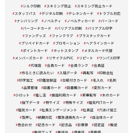
シルク印刷
スキミング防止
スキミング防止カード
スタッフパス
デジタル印刷
テレホンカード
トラブル対応
ナンバリング
ノベルティ
ノベルティカード
バーコード
バーコードカード
バリアブル印刷
バリアブル印字
ファングッズ
ファンクラブ
プラスチックカード
プリペイドカード
プロモーション
ヘアラインカード
ポイントカード
ホットスタンプ
メタルカード代替
メンバーズカード
リサイクルPVC
リピート
ワンパス印字
代理店
会員カード
会員ランク
会員証
作るときに読みたい
入稿データ
再転写
印刷会社
印字加工
印鑑登録証
台紙付きカード
名入れ
名刺
品質管理
図書カード
図書館カード
変形カード
小ロット
推し活
施設利用カード
昇華転写
木のカード
版下データ
特サイズ
特殊サイズ
磁気PETカード
磁気カード
社員エンゲージメント
社員証
穴あけ加工
箔押し
納期対応
緊急連絡先カード
自治体カード
色合わせ
記念カード
記念品
診察券
認定証
販促
販促グッズ
販促品
資格証
高級感