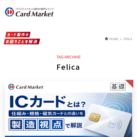
Felica
HOME
TAG ARCHIVE
Felica