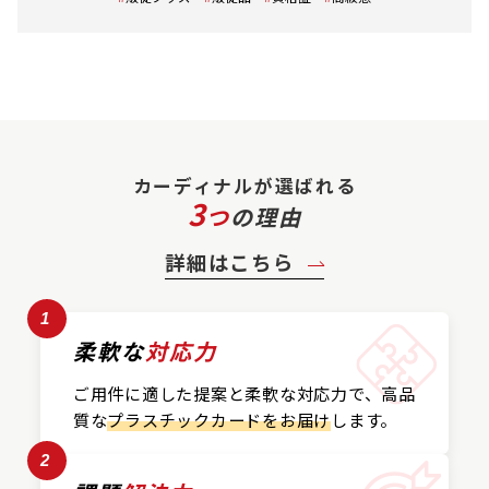
カーディナルが選ばれる
3
つ
の理由
詳細はこちら
1
柔軟な
対応力
ご用件に適した提案と
柔軟な対応力で、
高品
質な
プラスチックカード
をお届け
します。
2