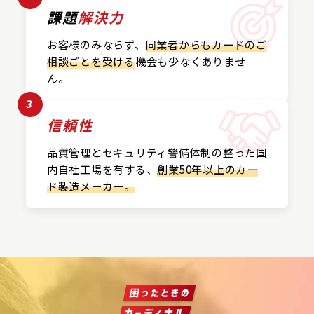
課題
解決力
お客様のみならず、
同業者からもカードの
ご
相談ごとを受ける
機会も
少なくありませ
ん。
3
信頼性
品質管理とセキュリティ警備
体制の整った国
内自社工場を
有する、
創業50年以上の
カー
ド製造メーカー。