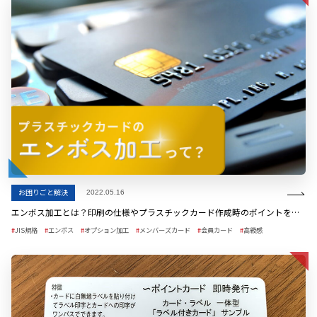
お困りごと解決
2022.05.16
エンボス加工とは？印刷の仕様やプラスチックカード作成時のポイントを解説
JIS規格
エンボス
オプション加工
メンバーズカード
会員カード
高級感