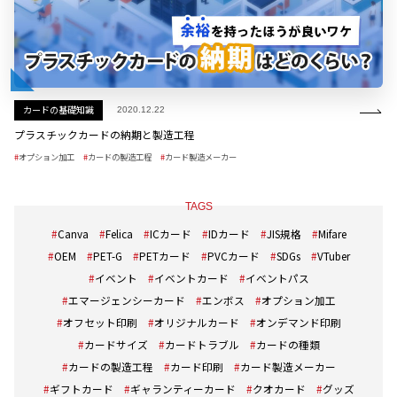
カードの基礎知識
2020.12.22
プラスチックカードの納期と製造工程
オプション加工
カードの製造工程
カード製造メーカー
TAGS
Canva
Felica
ICカード
IDカード
JIS規格
Mifare
OEM
PET-G
PETカード
PVCカード
SDGs
VTuber
イベント
イベントカード
イベントパス
エマージェンシーカード
エンボス
オプション加工
オフセット印刷
オリジナルカード
オンデマンド印刷
カードサイズ
カードトラブル
カードの種類
カードの製造工程
カード印刷
カード製造メーカー
ギフトカード
ギャランティーカード
クオカード
グッズ