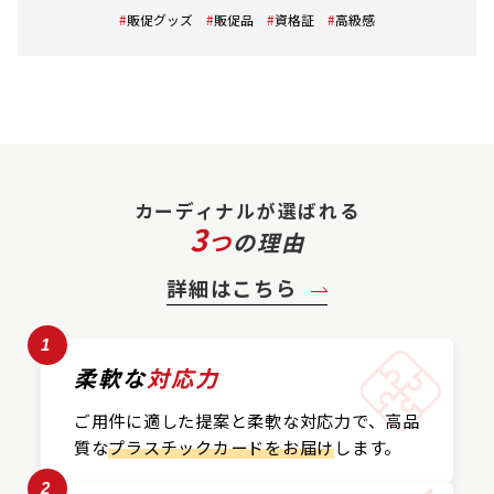
販促グッズ
販促品
資格証
高級感
カーディナルが選ばれる
3
つ
の理由
詳細はこちら
1
柔軟な
対応力
ご用件に適した提案と
柔軟な対応力で、
高品
質な
プラスチックカード
をお届け
します。
2