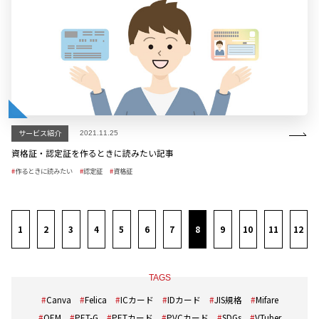
サービス紹介
2021.11.25
資格証・認定証を作るときに読みたい記事
作るときに読みたい
認定証
資格証
1
2
3
4
5
6
7
8
9
10
11
12
TAGS
Canva
Felica
ICカード
IDカード
JIS規格
Mifare
OEM
PET-G
PETカード
PVCカード
SDGs
VTuber