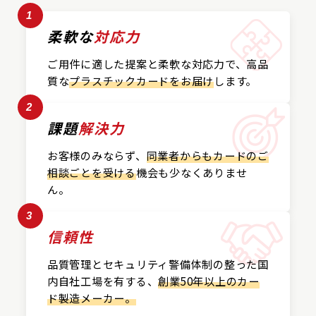
1
柔軟な
対応力
ご用件に適した提案と
柔軟な対応力で、
高品
質な
プラスチックカード
をお届け
します。
2
課題
解決力
お客様のみならず、
同業者からもカードの
ご
相談ごとを受ける
機会も
少なくありませ
ん。
3
信頼性
品質管理とセキュリティ警備
体制の整った国
内自社工場を
有する、
創業50年以上の
カー
ド製造メーカー。