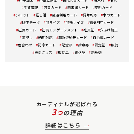
品質管理
図書カード
図書館カード
変形カード
小ロット
推し活
施設利用カード
昇華転写
木のカード
版下データ
特サイズ
特殊サイズ
磁気PETカード
磁気カード
社員エンゲージメント
社員証
穴あけ加工
箔押し
納期対応
緊急連絡先カード
自治体カード
色合わせ
記念カード
記念品
診察券
認定証
販促
販促グッズ
販促品
資格証
高級感
カーディナルが選ばれる
3
つ
の理由
詳細はこちら