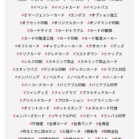
イベント
イベントカード
イベントパス
エマージェンシーカード
エンボス
オプション加工
オフセット印刷
オリジナルカード
オンデマンド印刷
カードサイズ
カードトラブル
カードの種類
カードの製造工程
カード印刷
カード製造メーカー
ギフトカード
ギャランティーカード
クオカード
グッズ
クリアカード
クレドカード
コストダウン
シナップス
シルク印刷
スキミング防止
スキミング防止カード
スタッフパス
デジタル印刷
テレホンカード
トラブル対応
ナンバリング
ノベルティ
ノベルティカード
バーコード
バーコードカード
バリアブル印刷
バリアブル印字
ファングッズ
ファンクラブ
プラスチックカード
プリペイドカード
プロモーション
ヘアラインカード
ポイントカード
ホットスタンプ
メタルカード代替
メンバーズカード
リサイクルPVC
リピート
ワンパス印字
代理店
会員カード
会員ランク
会員証
作るときに読みたい
入稿データ
再転写
印刷会社
印字加工
印鑑登録証
台紙付きカード
名入れ
名刺