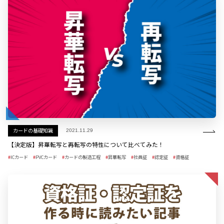
カードの基礎知識
2021.11.29
【決定版】昇華転写と再転写の特性について比べてみた！
ICカード
PVCカード
カードの製造工程
昇華転写
社員証
認定証
資格証