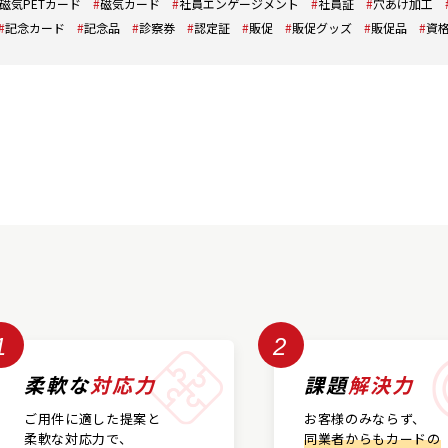
磁気PETカード
磁気カード
社員エンゲージメント
社員証
穴あけ加工
記念カード
記念品
診察券
認定証
販促
販促グッズ
販促品
資
1
2
柔軟な
対応力
課題
解決力
ご用件に適した提案と
お客様のみならず、
柔軟な対応力で、
同業者からもカードの