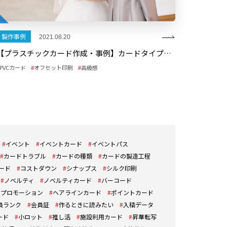
製作事例
2021.08.20
【プラスチックカード作成・事例】カードタイプのカタログギフト
PVCカード
オフセット印刷
高級感
イベント
イベントカード
イベントパス
カードトラブル
カードの種類
カードの製造工程
ード
コストダウン
シナップス
シルク印刷
ノベルティ
ノベルティカード
バーコード
プロモーション
ヘアラインカード
ポイントカード
員ランク
会員証
作るときに読みたい
入稿データ
ード
小ロット
推し活
施設利用カード
昇華転写