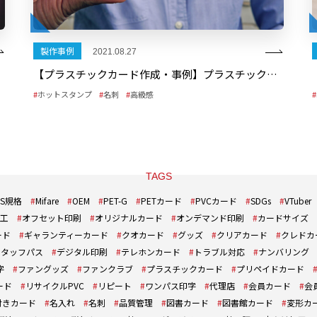
製作事例
2021.08.27
【プラスチックカード作成・事例】プラスチックカードで作るインパクトのある名刺
ホットスタンプ
名刺
高級感
TAGS
IS規格
Mifare
OEM
PET-G
PETカード
PVCカード
SDGs
VTuber
工
オフセット印刷
オリジナルカード
オンデマンド印刷
カードサイズ
ード
ギャランティーカード
クオカード
グッズ
クリアカード
クレドカ
スタッフパス
デジタル印刷
テレホンカード
トラブル対応
ナンバリング
字
ファングッズ
ファンクラブ
プラスチックカード
プリペイドカード
ード
リサイクルPVC
リピート
ワンパス印字
代理店
会員カード
会
付きカード
名入れ
名刺
品質管理
図書カード
図書館カード
変形カ