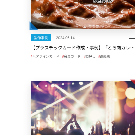
製作事例
2024.06.14
【プラスチックカード作成・事例】「とろ肉カレー ロリコズキッチン」様 VIPカード
ヘアラインカード
会員カード
箔押し
高級感