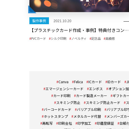
製作事例
2021.10.20
【プラスチックカード作成・事例】特典付きコンサートチケットのノベルティとしてのプラスチックカード
PVCカード
シルク印刷
ノベルティ
記念品
高級感
Canva
Felica
ICカード
IDカード
J
エマージェンシーカード
エンボス
オプション加
カード印刷
カード製造メーカー
ギフトカ
スキミング防止
スキミング防止カード
バーコードカード
バリアブル印刷
バリアブル印
ホットスタンプ
メタルカード代替
メンバーズカ
再転写
印刷会社
印字加工
印鑑登録証
台紙