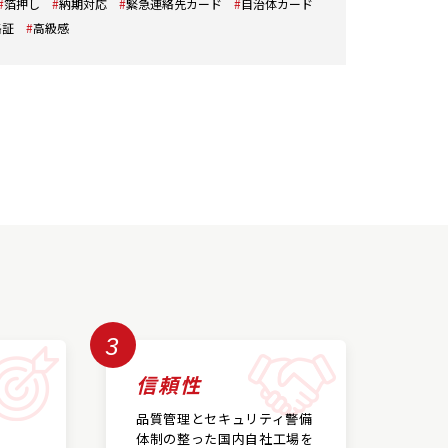
箔押し
納期対応
緊急連絡先カード
自治体カード
格証
高級感
3
信頼性
品質管理とセキュリティ警備
体制の整った国内自社工場を