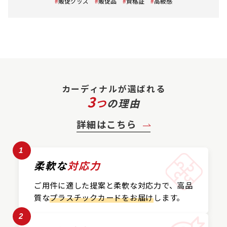
販促グッズ
販促品
資格証
高級感
カーディナルが選ばれる
3
つ
の理由
詳細はこちら
1
柔軟な
対応力
ご用件に適した提案と
柔軟な対応力で、
高品
質な
プラスチックカード
をお届け
します。
2