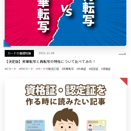
カードの基礎知識
2021.11.29
【決定版】昇華転写と再転写の特性について比べてみた！
ICカード
PVCカード
カードの製造工程
昇華転写
社員証
認定証
資格証