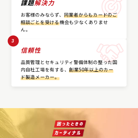
課題
解決力
お客様のみならず、
同業者からもカードの
ご
相談ごとを受ける
機会も
少なくありませ
ん。
3
信頼性
品質管理とセキュリティ警備
体制の整った国
内自社工場を
有する、
創業50年以上の
カー
ド製造メーカー。