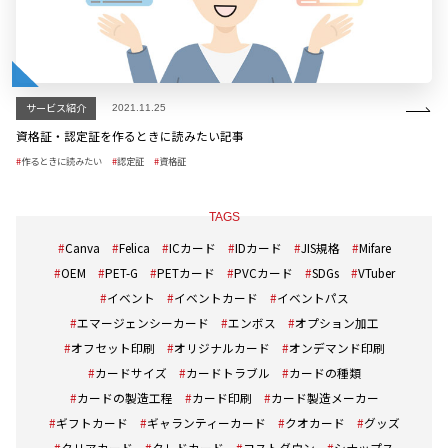
サービス紹介
2021.11.25
資格証・認定証を作るときに読みたい記事
作るときに読みたい
認定証
資格証
TAGS
Canva
Felica
ICカード
IDカード
JIS規格
Mifare
OEM
PET-G
PETカード
PVCカード
SDGs
VTuber
イベント
イベントカード
イベントパス
エマージェンシーカード
エンボス
オプション加工
オフセット印刷
オリジナルカード
オンデマンド印刷
カードサイズ
カードトラブル
カードの種類
カードの製造工程
カード印刷
カード製造メーカー
ギフトカード
ギャランティーカード
クオカード
グッズ
クリアカード
クレドカード
コストダウン
シナップス