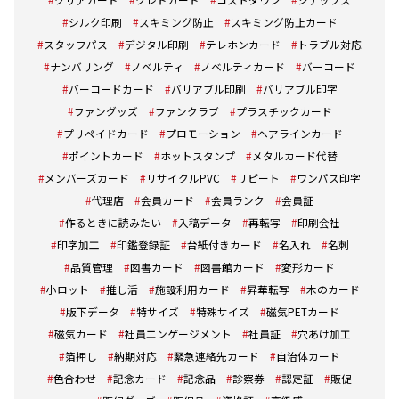
シルク印刷
スキミング防止
スキミング防止カード
スタッフパス
デジタル印刷
テレホンカード
トラブル対応
ナンバリング
ノベルティ
ノベルティカード
バーコード
バーコードカード
バリアブル印刷
バリアブル印字
ファングッズ
ファンクラブ
プラスチックカード
プリペイドカード
プロモーション
ヘアラインカード
ポイントカード
ホットスタンプ
メタルカード代替
メンバーズカード
リサイクルPVC
リピート
ワンパス印字
代理店
会員カード
会員ランク
会員証
作るときに読みたい
入稿データ
再転写
印刷会社
印字加工
印鑑登録証
台紙付きカード
名入れ
名刺
品質管理
図書カード
図書館カード
変形カード
小ロット
推し活
施設利用カード
昇華転写
木のカード
版下データ
特サイズ
特殊サイズ
磁気PETカード
磁気カード
社員エンゲージメント
社員証
穴あけ加工
箔押し
納期対応
緊急連絡先カード
自治体カード
色合わせ
記念カード
記念品
診察券
認定証
販促