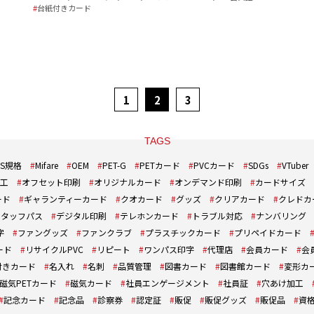
台紙付きカード
1
2
3
TAGS
IS規格
Mifare
OEM
PET-G
PETカード
PVCカード
SDGs
VTuber
工
オフセット印刷
オリジナルカード
オンデマンド印刷
カードサイズ
ード
ギャランティーカード
クオカード
グッズ
クリアカード
クレドカ
スタッフパス
デジタル印刷
テレホンカード
トラブル対応
ナンバリング
字
ファングッズ
ファンクラブ
プラスチックカード
プリペイドカード
ード
リサイクルPVC
リピート
ワンパス印字
代理店
会員カード
会
付きカード
名入れ
名刺
品質管理
図書カード
図書館カード
変形カ
磁気PETカード
磁気カード
社員エンゲージメント
社員証
穴あけ加工
記念カード
記念品
診察券
認定証
販促
販促グッズ
販促品
資