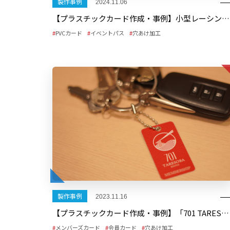
製作事例
2024.11.06
【プラスチックカード作成・事例】小型レーシングカーの学生コンテスト「学生フォーミュラ」イベントスタッフパス
PVCカード
イベントパス
穴あけ加工
製作事例
2023.11.16
【プラスチックカード作成・事例】「701 TARESOBA KYOTO」様 会員カード
メンバーズカード
会員カード
穴あけ加工