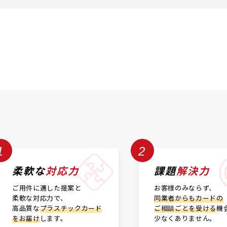
1
2
柔軟な
対応力
課題
解決力
ご用件に適した提案と
お客様のみならず、
柔軟な対応力で、
同業者からもカードの
高品質な
プラスチックカード
ご相談ごとを受ける
機
をお届け
します。
少なくありません。