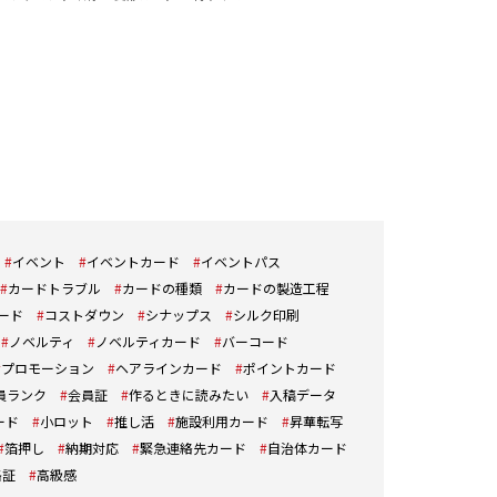
イベント
イベントカード
イベントパス
カードトラブル
カードの種類
カードの製造工程
ード
コストダウン
シナップス
シルク印刷
ノベルティ
ノベルティカード
バーコード
プロモーション
ヘアラインカード
ポイントカード
員ランク
会員証
作るときに読みたい
入稿データ
ード
小ロット
推し活
施設利用カード
昇華転写
箔押し
納期対応
緊急連絡先カード
自治体カード
格証
高級感