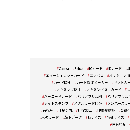
Canva
Felica
ICカード
IDカード
J
エマージェンシーカード
エンボス
オプション加
カード印刷
カード製造メーカー
ギフトカ
スキミング防止
スキミング防止カード
バーコードカード
バリアブル印刷
バリアブル印
ホットスタンプ
メタルカード代替
メンバーズカ
再転写
印刷会社
印字加工
印鑑登録証
台紙
木のカード
版下データ
特サイズ
特殊サイズ
色合わせ