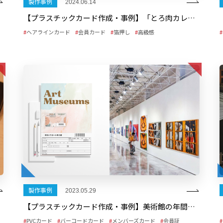
製作事例
2024.06.14
【プラスチックカード作成・事例】「とろ肉カレー ロリコズキッチン」様 VIPカード
ヘアラインカード
会員カード
箔押し
高級感
製作事例
2023.05.29
【プラスチックカード作成・事例】美術館の年間会員のパスポートカード
PVCカード
バーコードカード
メンバーズカード
会員証