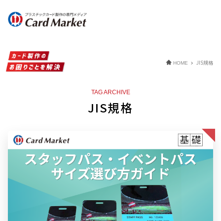
JIS規格
HOME
TAG ARCHIVE
JIS規格