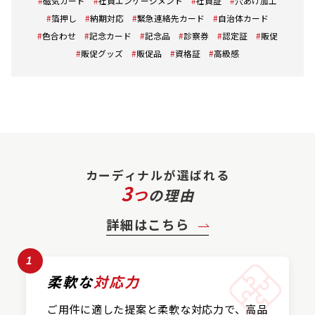
磁気カード
社員エンゲージメント
社員証
穴あけ加工
箔押し
納期対応
緊急連絡先カード
自治体カード
色合わせ
記念カード
記念品
診察券
認定証
販促
販促グッズ
販促品
資格証
高級感
カーディナルが選ばれる
3
つ
の理由
詳細はこちら
1
柔軟な
対応力
ご用件に適した提案と
柔軟な対応力で、
高品