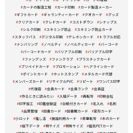
カードの製造工程
カード印刷
カード製造メーカー
ギフトカード
ギャランティーカード
クオカード
グッズ
クリアカード
クレドカード
コストダウン
シナップス
シルク印刷
スキミング防止
スキミング防止カード
スタッフパス
デジタル印刷
テレホンカード
トラブル対応
ナンバリング
ノベルティ
ノベルティカード
バーコード
バーコードカード
バリアブル印刷
バリアブル印字
ファングッズ
ファンクラブ
プラスチックカード
プリペイドカード
プロモーション
ヘアラインカード
ポイントカード
ホットスタンプ
メタルカード代替
メンバーズカード
リサイクルPVC
リピート
ワンパス印字
代理店
会員カード
会員ランク
会員証
作るときに読みたい
入稿データ
再転写
印刷会社
印字加工
印鑑登録証
台紙付きカード
名入れ
名刺
品質管理
図書カード
図書館カード
変形カード
小ロット
推し活
施設利用カード
昇華転写
木のカード
版下データ
特サイズ
特殊サイズ
磁気PETカード