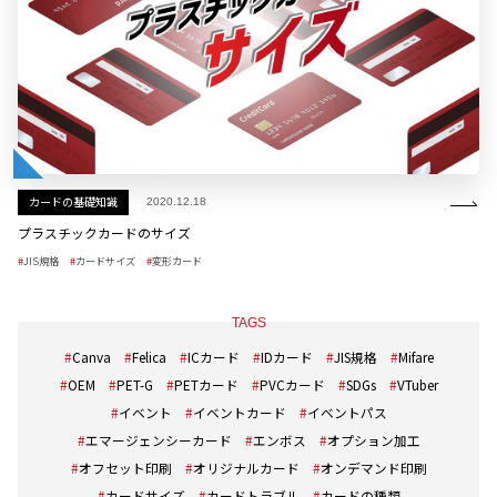
カードの基礎知識
2020.12.18
プラスチックカードのサイズ
JIS規格
カードサイズ
変形カード
TAGS
Canva
Felica
ICカード
IDカード
JIS規格
Mifare
OEM
PET-G
PETカード
PVCカード
SDGs
VTuber
イベント
イベントカード
イベントパス
エマージェンシーカード
エンボス
オプション加工
オフセット印刷
オリジナルカード
オンデマンド印刷
カードサイズ
カードトラブル
カードの種類