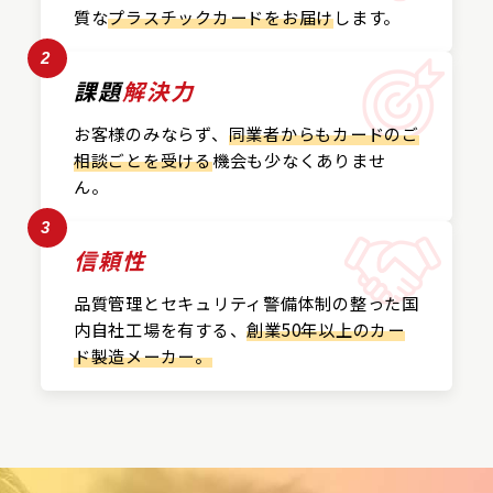
質な
プラスチックカード
をお届け
します。
2
課題
解決力
お客様のみならず、
同業者からもカードの
ご
相談ごとを受ける
機会も
少なくありませ
ん。
3
信頼性
品質管理とセキュリティ警備
体制の整った国
内自社工場を
有する、
創業50年以上の
カー
ド製造メーカー。