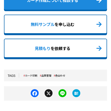
カード作成について相談する
無料サンプル
を申し込む
見積もり
を依頼する
カード印刷
品質管理
色合わせ
TAGS
F
X
Li
H
a
n
at
c
e
e