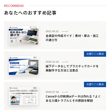
e
n
RECOMMEND
b
a
あなたへのおすすめ記事
o
サービス紹介
o
2021.05.21
k
会員証の作成ガイド｜素材・厚み・加工
の選び方
お困りごと解決
2020.12.22
版下データなしでプラスチックカードを
再製作する方法と注意点
お困りごと解決
2025.07.30
Canvaから印刷用aiデータは作れる？よく
ある入稿トラブルとその原因を解説