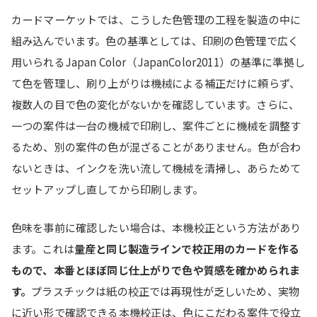
カードマーケットでは、こうした色管理の工程を製造の中に
組み込んでいます。色の基準としては、印刷の色管理で広く
用いられるJapan Color（JapanColor2011）の基準に準拠し
て色を管理し、刷り上がりは機械による補正だけに頼らず、
複数人の目で色の変化がないかを確認しています。さらに、
一つの案件は一台の機械で印刷し、案件ごとに機械を調整す
るため、別の案件の色が混ざることがありません。色が合わ
ないときは、インクを洗い流して機械を清掃し、あらためて
セットアップし直してから印刷します。
色味を事前に確認したい場合は、本機校正という方法があり
ます。これは
量産と同じ製造ラインで校正用のカードを作る
もので、本番とほぼ同じ仕上がりで色や質感を確かめられま
す。
プラスチックは紙の校正では再現性が乏しいため、実物
に近い形で確認できる本機校正は、色にこだわる案件で役立