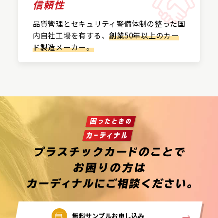
信頼性
品質管理とセキュリティ警備
体制の整った国
内自社工場を
有する、
創業50年以上の
カー
ド製造メーカー。
無料サンプルお申し込み