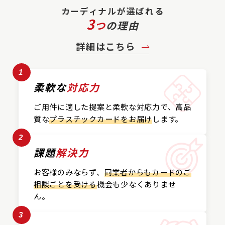
カーディナルが選ばれる
3
つ
の理由
詳細はこちら
1
柔軟な
対応力
ご用件に適した提案と
柔軟な対応力で、
高品
質な
プラスチックカード
をお届け
します。
2
課題
解決力
お客様のみならず、
同業者からもカードの
ご
相談ごとを受ける
機会も
少なくありませ
ん。
3