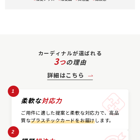
カーディナルが選ばれる
3
つ
の理由
詳細はこちら
1
柔軟な
対応力
ご用件に適した提案と
柔軟な対応力で、
高品
質な
プラスチックカード
をお届け
します。
2