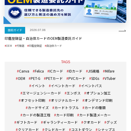
技術ガイド
2026.07.06
印鑑登録証・自治体カードのOEM製造委託ガイド
OEM
代理店
印鑑登録証
自治体カード
TAGS
Canva
Felica
ICカード
IDカード
JIS規格
Mifare
OEM
PET-G
PETカード
PVCカード
SDGs
VTuber
イベント
イベントカード
イベントパス
エマージェンシーカード
エンボス
オプション加工
オフセット印刷
オリジナルカード
オンデマンド印刷
カードサイズ
カードトラブル
カードの種類
カードの製造工程
カード印刷
カード製造メーカー
ギフトカード
ギャランティーカード
クオカード
グッズ
クリアカード
クレドカード
コストダウン
シナップス