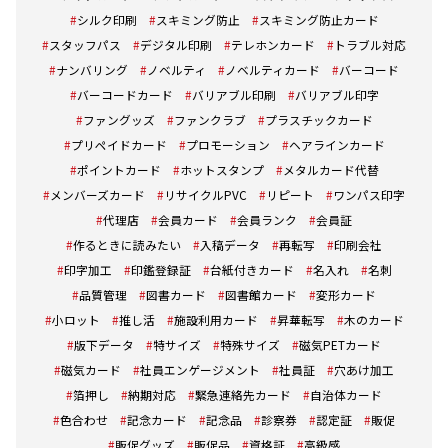
シルク印刷
スキミング防止
スキミング防止カード
スタッフパス
デジタル印刷
テレホンカード
トラブル対応
ナンバリング
ノベルティ
ノベルティカード
バーコード
バーコードカード
バリアブル印刷
バリアブル印字
ファングッズ
ファンクラブ
プラスチックカード
プリペイドカード
プロモーション
ヘアラインカード
ポイントカード
ホットスタンプ
メタルカード代替
メンバーズカード
リサイクルPVC
リピート
ワンパス印字
代理店
会員カード
会員ランク
会員証
作るときに読みたい
入稿データ
再転写
印刷会社
印字加工
印鑑登録証
台紙付きカード
名入れ
名刺
品質管理
図書カード
図書館カード
変形カード
小ロット
推し活
施設利用カード
昇華転写
木のカード
版下データ
特サイズ
特殊サイズ
磁気PETカード
磁気カード
社員エンゲージメント
社員証
穴あけ加工
箔押し
納期対応
緊急連絡先カード
自治体カード
色合わせ
記念カード
記念品
診察券
認定証
販促
販促グッズ
販促品
資格証
高級感