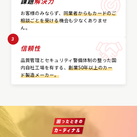
課題
解決力
お客様のみならず、
同業者からもカードの
ご
相談ごとを受ける
機会も
少なくありませ
ん。
3
信頼性
品質管理とセキュリティ警備
体制の整った国
内自社工場を
有する、
創業50年以上の
カー
ド製造メーカー。