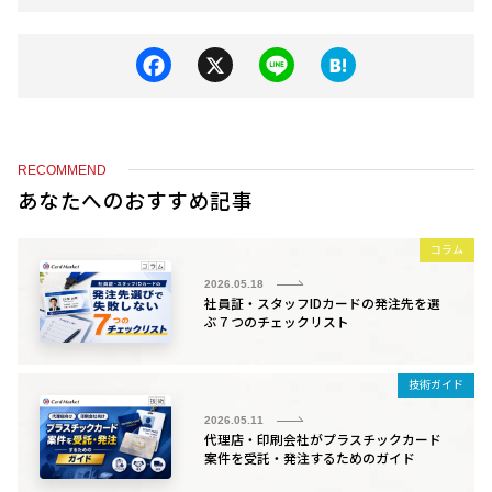
F
X
Li
H
a
n
at
c
e
e
e
n
RECOMMEND
b
a
あなたへのおすすめ記事
o
コラム
o
2026.05.18
k
社員証・スタッフIDカードの発注先を選
ぶ７つのチェックリスト
技術ガイド
2026.05.11
代理店・印刷会社がプラスチックカード
案件を受託・発注するためのガイド