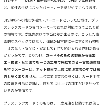
パシティ」「OEM・秘密保持への対応」の4点で見極める
と、案件の性格に合ったパートナーを選びやすくなります。
JIS規格への対応や磁気・バーコードといった仕様は、プラ
スチックカードの専門メーカーであれば対応できて当たり前
の領域です。委託先選びで本当に差が出るのは、こうした表
面的なスペックではなく、住民が日常的に手にする発行物を
「ミスなく・安全に・安定して」作り続けられる体制がある
かどうかです。とりわけ、
カードそのものの製造から後加
工・検査・梱包までを一つの工場で完結できる一貫製造体制
を持つメーカーは、ネット検索で上位に並ぶ業者の中では意
外と多くありません。
上位に並ぶ業者の多くは、カード本体
の製造を外部に委託し、自社では仕上げの加工だけを行って
いるのが実情です。
プラスチックカードそのものは、一度発注を経験すれば決し