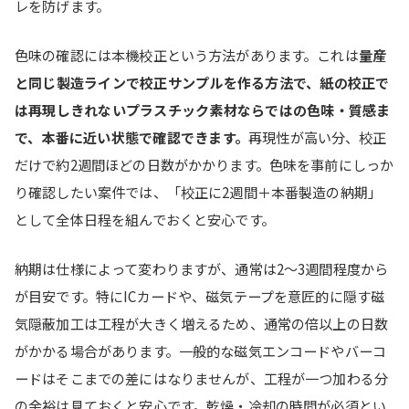
レを防げます。
色味の確認には本機校正という方法があります。これは
量産
と同じ製造ラインで校正サンプルを作る方法で、紙の校正で
は再現しきれないプラスチック素材ならではの色味・質感ま
で、本番に近い状態で確認できます。
再現性が高い分、校正
だけで約2週間ほどの日数がかかります。色味を事前にしっか
り確認したい案件では、「校正に2週間＋本番製造の納期」
として全体日程を組んでおくと安心です。
納期は仕様によって変わりますが、通常は2〜3週間程度から
が目安です。特にICカードや、磁気テープを意匠的に隠す磁
気隠蔽加工は工程が大きく増えるため、通常の倍以上の日数
がかかる場合があります。一般的な磁気エンコードやバーコ
ードはそこまでの差にはなりませんが、工程が一つ加わる分
の余裕は見ておくと安心です。乾燥・冷却の時間が必須とい