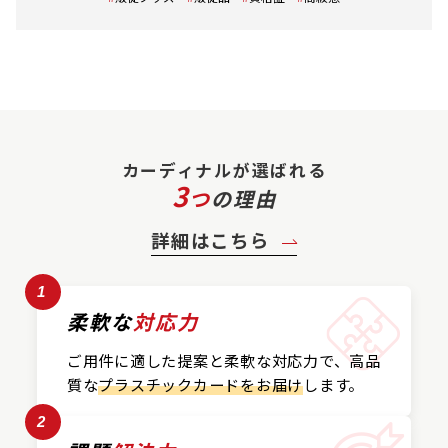
カーディナルが選ばれる
3
つ
の理由
詳細はこちら
1
柔軟な
対応力
ご用件に適した提案と
柔軟な対応力で、
高品
質な
プラスチックカード
をお届け
します。
2