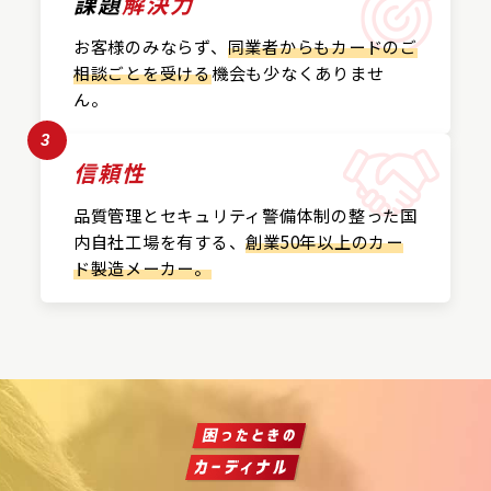
課題
解決力
お客様のみならず、
同業者からもカードの
ご
相談ごとを受ける
機会も
少なくありませ
ん。
3
信頼性
品質管理とセキュリティ警備
体制の整った国
内自社工場を
有する、
創業50年以上の
カー
ド製造メーカー。