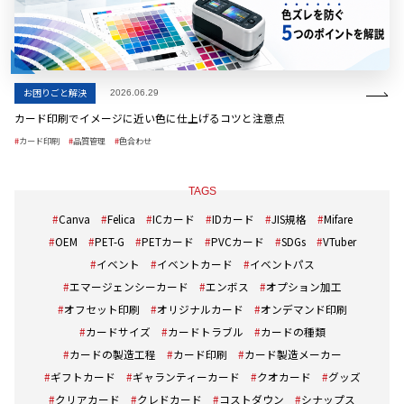
お困りごと解決
2026.06.29
カード印刷でイメージに近い色に仕上げるコツと注意点
カード印刷
品質管理
色合わせ
TAGS
Canva
Felica
ICカード
IDカード
JIS規格
Mifare
OEM
PET-G
PETカード
PVCカード
SDGs
VTuber
イベント
イベントカード
イベントパス
エマージェンシーカード
エンボス
オプション加工
オフセット印刷
オリジナルカード
オンデマンド印刷
カードサイズ
カードトラブル
カードの種類
カードの製造工程
カード印刷
カード製造メーカー
ギフトカード
ギャランティーカード
クオカード
グッズ
クリアカード
クレドカード
コストダウン
シナップス