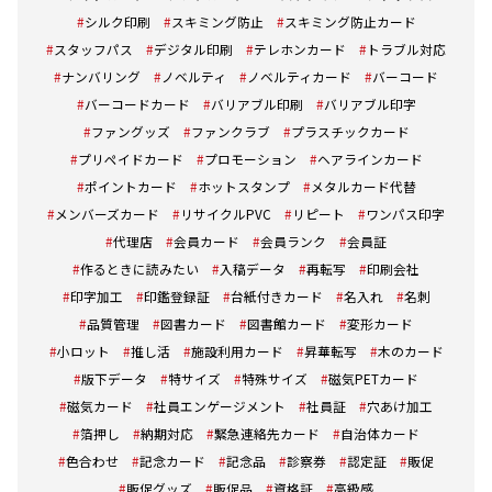
シルク印刷
スキミング防止
スキミング防止カード
スタッフパス
デジタル印刷
テレホンカード
トラブル対応
ナンバリング
ノベルティ
ノベルティカード
バーコード
バーコードカード
バリアブル印刷
バリアブル印字
ファングッズ
ファンクラブ
プラスチックカード
プリペイドカード
プロモーション
ヘアラインカード
ポイントカード
ホットスタンプ
メタルカード代替
メンバーズカード
リサイクルPVC
リピート
ワンパス印字
代理店
会員カード
会員ランク
会員証
作るときに読みたい
入稿データ
再転写
印刷会社
印字加工
印鑑登録証
台紙付きカード
名入れ
名刺
品質管理
図書カード
図書館カード
変形カード
小ロット
推し活
施設利用カード
昇華転写
木のカード
版下データ
特サイズ
特殊サイズ
磁気PETカード
磁気カード
社員エンゲージメント
社員証
穴あけ加工
箔押し
納期対応
緊急連絡先カード
自治体カード
色合わせ
記念カード
記念品
診察券
認定証
販促
販促グッズ
販促品
資格証
高級感