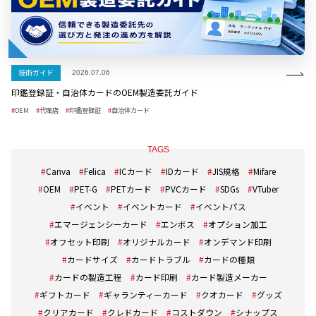
技術ガイド
2026.07.06
印鑑登録証・自治体カードのOEM製造委託ガイド
OEM
代理店
印鑑登録証
自治体カード
TAGS
Canva
Felica
ICカード
IDカード
JIS規格
Mifare
OEM
PET-G
PETカード
PVCカード
SDGs
VTuber
イベント
イベントカード
イベントパス
エマージェンシーカード
エンボス
オプション加工
オフセット印刷
オリジナルカード
オンデマンド印刷
カードサイズ
カードトラブル
カードの種類
カードの製造工程
カード印刷
カード製造メーカー
ギフトカード
ギャランティーカード
クオカード
グッズ
クリアカード
クレドカード
コストダウン
シナップス