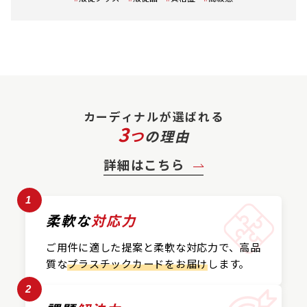
カーディナルが選ばれる
3
つ
の理由
詳細はこちら
1
柔軟な
対応力
ご用件に適した提案と
柔軟な対応力で、
高品
質な
プラスチックカード
をお届け
します。
2