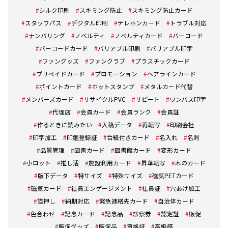
シルク印刷
スキミング防止
スキミング防止カード
スタッフパス
デジタル印刷
テレホンカード
トラブル対応
ナンバリング
ノベルティ
ノベルティカード
バーコード
バーコードカード
バリアブル印刷
バリアブル印字
ファングッズ
ファンクラブ
プラスチックカード
プリペイドカード
プロモーション
ヘアラインカード
ポイントカード
ホットスタンプ
メタルカード代替
メンバーズカード
リサイクルPVC
リピート
ワンパス印字
代理店
会員カード
会員ランク
会員証
作るときに読みたい
入稿データ
再転写
印刷会社
印字加工
印鑑登録証
台紙付きカード
名入れ
名刺
品質管理
図書カード
図書館カード
変形カード
小ロット
推し活
施設利用カード
昇華転写
木のカード
版下データ
特サイズ
特殊サイズ
磁気PETカード
磁気カード
社員エンゲージメント
社員証
穴あけ加工
箔押し
納期対応
緊急連絡先カード
自治体カード
色合わせ
記念カード
記念品
診察券
認定証
販促
販促グッズ
販促品
資格証
高級感