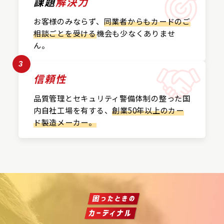
課題
解決力
お客様のみならず、
同業者からもカードの
ご
相談ごとを受ける
機会も
少なくありませ
ん。
3
信頼性
品質管理とセキュリティ警備
体制の整った国
内自社工場を
有する、
創業50年以上の
カー
ド製造メーカー。