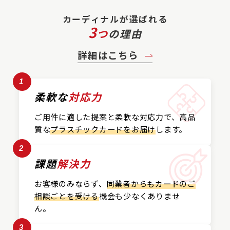
カーディナルが選ばれる
3
つ
の理由
詳細はこちら
1
柔軟な
対応力
ご用件に適した提案と
柔軟な対応力で、
高品
質な
プラスチックカード
をお届け
します。
2
課題
解決力
お客様のみならず、
同業者からもカードの
ご
相談ごとを受ける
機会も
少なくありませ
ん。
3