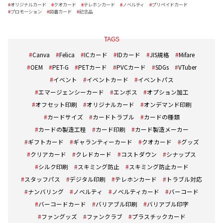
オリジナルカード
クオカード
テレホンカード
ノベルティ
プリペイドカード
プロモーション
図書カード
記念品
TAGS
Canva
Felica
ICカード
IDカード
JIS規格
Mifare
OEM
PET-G
PETカード
PVCカード
SDGs
VTuber
イベント
イベントカード
イベントパス
エマージェンシーカード
エンボス
オプション加工
オフセット印刷
オリジナルカード
オンデマンド印刷
カードサイズ
カードトラブル
カードの種類
カードの製造工程
カード印刷
カード製造メーカー
ギフトカード
ギャランティーカード
クオカード
グッズ
クリアカード
クレドカード
コストダウン
シナップス
シルク印刷
スキミング防止
スキミング防止カード
スタッフパス
デジタル印刷
テレホンカード
トラブル対応
ナンバリング
ノベルティ
ノベルティカード
バーコード
バーコードカード
バリアブル印刷
バリアブル印字
ファングッズ
ファンクラブ
プラスチックカード