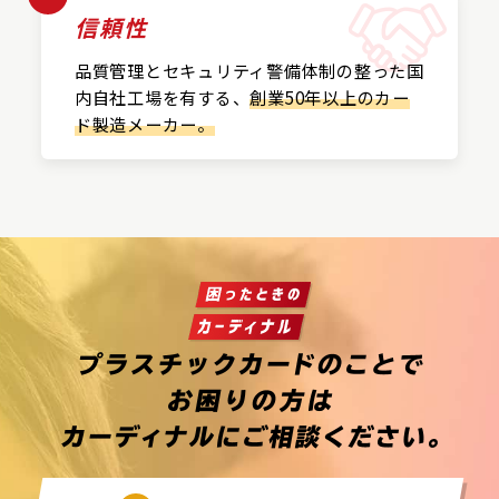
信頼性
品質管理とセキュリティ警備
体制の整った国
内自社工場を
有する、
創業50年以上の
カー
ド製造メーカー。