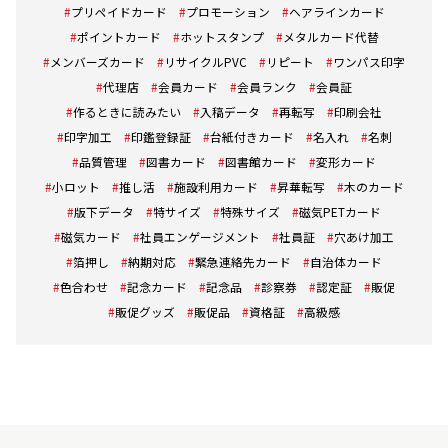
プリペイドカード
プロモーション
ヘアラインカード
ポイントカード
ホットスタンプ
メタルカード代替
メンバーズカード
リサイクルPVC
リピート
ワンパス印字
代理店
会員カード
会員ランク
会員証
作るときに読みたい
入稿データ
再転写
印刷会社
印字加工
印鑑登録証
台紙付きカード
名入れ
名刺
品質管理
図書カード
図書館カード
変形カード
小ロット
推し活
施設利用カード
昇華転写
木のカード
版下データ
特サイズ
特殊サイズ
磁気PETカード
磁気カード
社員エンゲージメント
社員証
穴あけ加工
箔押し
納期対応
緊急連絡先カード
自治体カード
色合わせ
記念カード
記念品
診察券
認定証
販促
販促グッズ
販促品
資格証
高級感