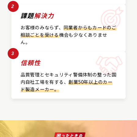
2
課題
解決力
お客様のみならず、
同業者からもカードの
ご
相談ごとを受ける
機会も
少なくありませ
ん。
3
信頼性
品質管理とセキュリティ警備
体制の整った国
内自社工場を
有する、
創業50年以上の
カー
ド製造メーカー。