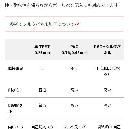
性・耐水性を保ちながらボールペン記入にも対応できます。
参考：
シルクパネル加工について
再生PET
PVC
PVC＋シルクパ
0.25mm
0.76/0.48mm
ネル
直接筆記
可
不可
可（加工部分の
み）
耐水性
普通
高い
高い
印刷耐久
普通
高い
高い
性
向いてい
自己記入スタ
フル印刷・バ
一部印刷＋自己