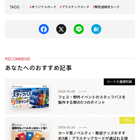
オリジナルカード
プラスチックカード
緊急連絡先カード
TAGS
F
X
Li
H
a
n
at
c
e
e
e
n
RECOMMEND
b
a
あなたへのおすすめ記事
o
カードの基礎知識
o
2026.06.08
k
フェス・野外イベントのスタッフパスを
製作する際の5つのポイント
コラム
2026.02.20
カード型ノベルティ・販促グッズおすす
め3選｜プラスチックカードが選ばれる理