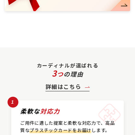
カーディナルが選ばれる
3
つ
の理由
詳細はこちら
1
柔軟な
対応力
ご用件に適した提案と
柔軟な対応力で、
高品
質な
プラスチックカード
をお届け
します。