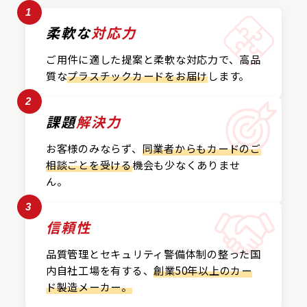
1
柔軟な
対応力
ご用件に適した提案と
柔軟な対応力で、
高品
質な
プラスチックカード
をお届け
します。
2
課題
解決力
お客様のみならず、
同業者からもカードの
ご
相談ごとを受ける
機会も
少なくありませ
ん。
3
信頼性
品質管理とセキュリティ警備
体制の整った国
内自社工場を
有する、
創業50年以上の
カー
ド製造メーカー。