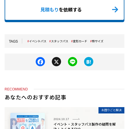
見積もり
を依頼する
イベントパス
スタッフパス
変形カード
特サイズ
TAGS
F
X
Li
H
a
n
at
c
e
e
e
n
RECOMMEND
b
a
あなたへのおすすめ記事
o
お困りごと解決
o
2024.10.17
k
イベント・スタッフパス製作の疑問を解
決！よくあるFAQ