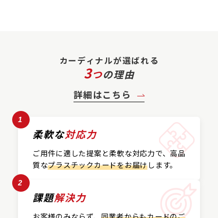
カーディナルが選ばれる
3
つ
の理由
詳細はこちら
1
柔軟な
対応力
ご用件に適した提案と
柔軟な対応力で、
高品
質な
プラスチックカード
をお届け
します。
2
課題
解決力
お客様のみならず、
同業者からもカードの
ご