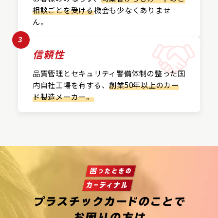
相談ごとを受ける
機会も
少なくありませ
ん。
3
信頼性
品質管理とセキュリティ警備
体制の整った国
内自社工場を
有する、
創業50年以上の
カー
ド製造メーカー。