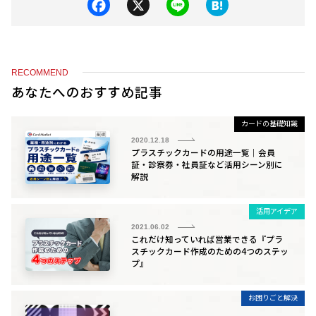
F
X
Li
H
a
n
at
c
e
e
e
n
RECOMMEND
b
a
あなたへのおすすめ記事
o
カードの基礎知識
o
2020.12.18
プラスチックカードの用途一覧｜会員
k
証・診察券・社員証など活用シーン別に
解説
活用アイデア
2021.06.02
これだけ知っていれば営業できる『プラ
スチックカード作成のための4つのステッ
プ』
お困りごと解決