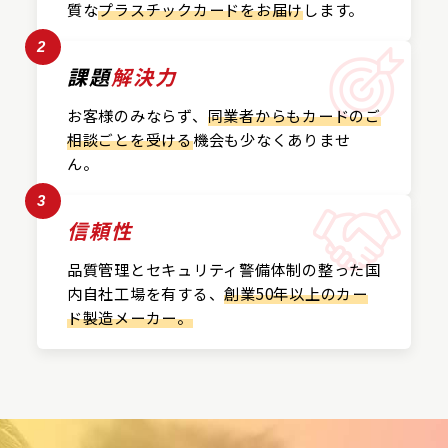
質な
プラスチックカード
をお届け
します。
2
課題
解決力
お客様のみならず、
同業者からもカードの
ご
相談ごとを受ける
機会も
少なくありませ
ん。
3
信頼性
品質管理とセキュリティ警備
体制の整った国
内自社工場を
有する、
創業50年以上の
カー
ド製造メーカー。