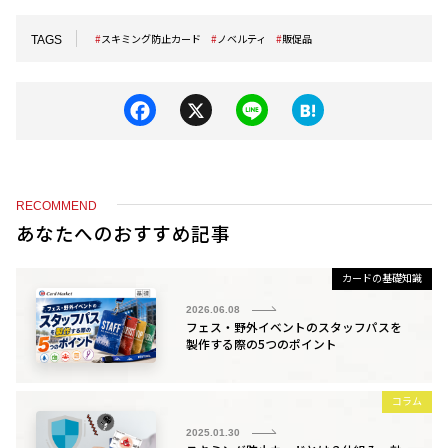
スキミング防止カード
ノベルティ
販促品
TAGS
F
X
Li
H
a
n
at
c
e
e
e
n
RECOMMEND
b
a
あなたへのおすすめ記事
o
カードの基礎知識
o
2026.06.08
k
フェス・野外イベントのスタッフパスを
製作する際の5つのポイント
コラム
2025.01.30