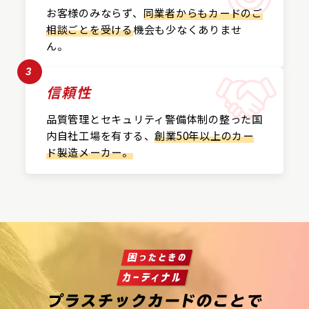
お客様のみならず、
同業者からもカードの
ご
相談ごとを受ける
機会も
少なくありませ
ん。
3
信頼性
品質管理とセキュリティ警備
体制の整った国
内自社工場を
有する、
創業50年以上の
カー
ド製造メーカー。