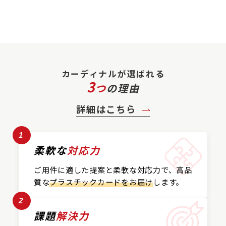
カーディナルが選ばれる
3
つ
の理由
詳細はこちら
1
柔軟な
対応力
ご用件に適した提案と
柔軟な対応力で、
高品
質な
プラスチックカード
をお届け
します。
2
課題
解決力