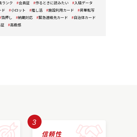
員ランク
会員証
作るときに読みたい
入稿データ
ード
小ロット
推し活
施設利用カード
昇華転写
箔押し
納期対応
緊急連絡先カード
自治体カード
格証
高級感
3
信頼性