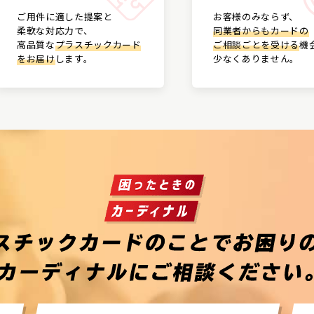
ご用件に適した提案と
お客様のみならず、
柔軟な対応力で、
同業者からもカードの
高品質な
プラスチックカード
ご相談ごとを受ける
機
をお届け
します。
少なくありません。