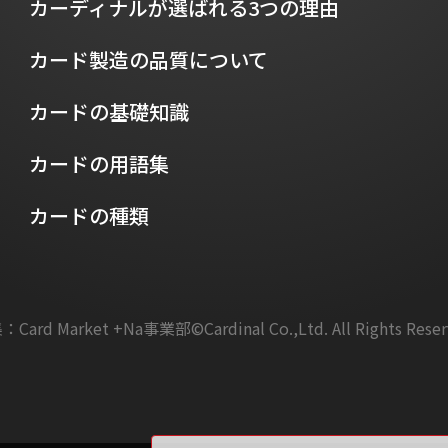
カーディナルが選ばれる3つの理由
カード製造の品質について
カードの基礎知識
カードの用語集
カードの種類
：Card Market +Na事業部
©Cardinal Co.,Ltd. All Rights Rese