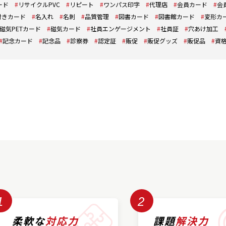
ード
リサイクルPVC
リピート
ワンパス印字
代理店
会員カード
会
付きカード
名入れ
名刺
品質管理
図書カード
図書館カード
変形カ
磁気PETカード
磁気カード
社員エンゲージメント
社員証
穴あけ加工
記念カード
記念品
診察券
認定証
販促
販促グッズ
販促品
資
1
2
柔軟な
対応力
課題
解決力