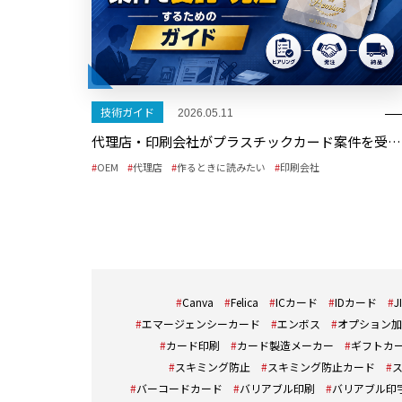
技術ガイド
2026.05.11
代理店・印刷会社がプラスチックカード案件を受託・発注するためのガイド
OEM
代理店
作るときに読みたい
印刷会社
Canva
Felica
ICカード
IDカード
J
エマージェンシーカード
エンボス
オプション加
カード印刷
カード製造メーカー
ギフトカ
スキミング防止
スキミング防止カード
バーコードカード
バリアブル印刷
バリアブル印