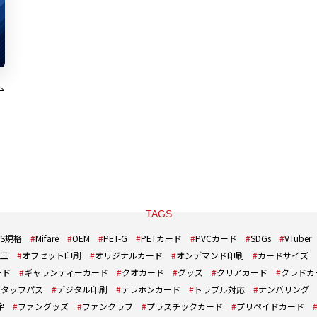
TAGS
IS規格
Mifare
OEM
PET-G
PETカード
PVCカード
SDGs
VTuber
工
オフセット印刷
オリジナルカード
オンデマンド印刷
カードサイズ
ード
ギャランティーカード
クオカード
グッズ
クリアカード
クレドカ
スタッフパス
デジタル印刷
テレホンカード
トラブル対応
ナンバリング
字
ファングッズ
ファンクラブ
プラスチックカード
プリペイドカード